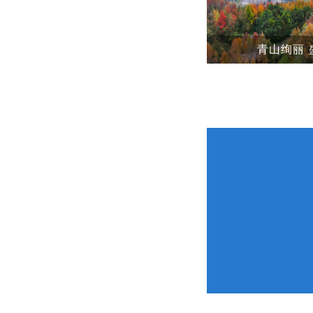
盛城“仙境”
青山绚丽 