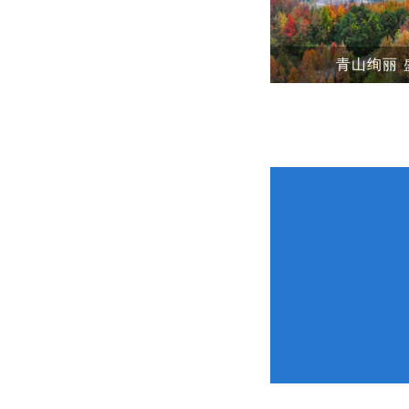
丽 盛城如画
图片新闻