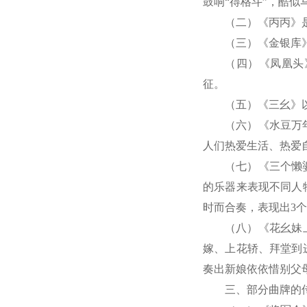
鼓响“得格斗”，酷
（二）《丙丙》
（三）《金银库
（四）《凤凰头
征。
（五）《三幺》
（六）《水豆万
人们热爱生活、热爱
（七）《三个懒
的乐器来表现不同人
时而合奏，表现出3
（八）《花幺妹
嫁、上花轿、拜堂到
奏出新娘依依惜别父
三、部分曲牌的