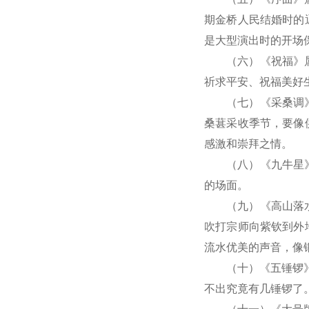
期金桥人民结婚时的
是大型演出时的开场
（六）《祝福》
祈求平安、祝福美好
（七）《采桑调
桑葚采收季节，要像
感激和崇拜之情。
（八）《九牛星
的场面。
（九）《高山落
吹打宗师向紫钦到外
流水优美的声音，像
（十）《五锤锣
不出究竟有几锤锣了。