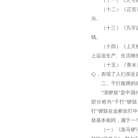
（十一）《大号
（十二）《正宫
兴。
（十三）《凡字
钱。
（十四）《上天
上运送生产、生活物
（十五）《青水
心，表现了人们亲近
二、干打曲牌的
“清锣鼓”是中
部分称为“干打”锣
打”锣鼓在金桥吹打
鼓基本相同，属于一
（一）《急马锣