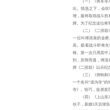
（一）《将军令
出。情急之下，会吹
增，最终取得战斗胜
牌。为了纪念这位将
（二）《二排鼓
一位叫傅清泉的金桥
高。眼看战斗即将失
锋。第一次只用其中
到，弃阵而逃，傅清
牌《二排鼓》以示纪
（三）《倒钩刺
一个名叫“道沟寺”
寺》。恰巧，徒弟发
（四）《上山东
伙子，新婚3天后便