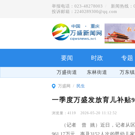
举报电话：023-48278003
新闻热线：023
投诉邮箱：2240289300@qq.com
要闻
时政
专题
万盛街道
东林街道
万东镇
万盛网
民生
一季度万盛发放育儿补贴96
4119
2026-05-20 11:12:52
（记者 曾 姚）近日，记者从区
961.17万元，惠及3152人次的婴