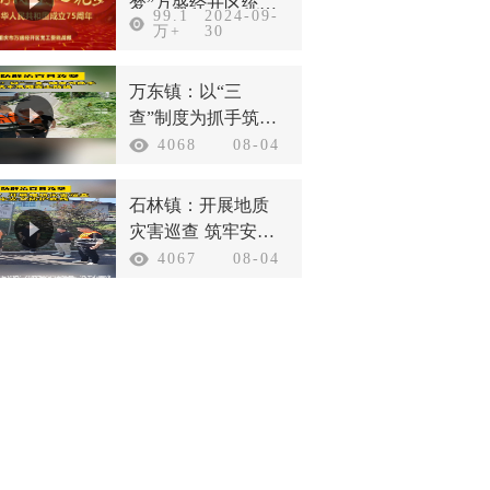
梦”万盛经开区统一
99.1
2024-09-
战线庆祝新中国成
万+
30
立75周年
万东镇：以“三
查”制度为抓手筑牢
汛期安全防线
4068
08-04
石林镇：开展地质
灾害巡查 筑牢安全
防护底线
4067
08-04