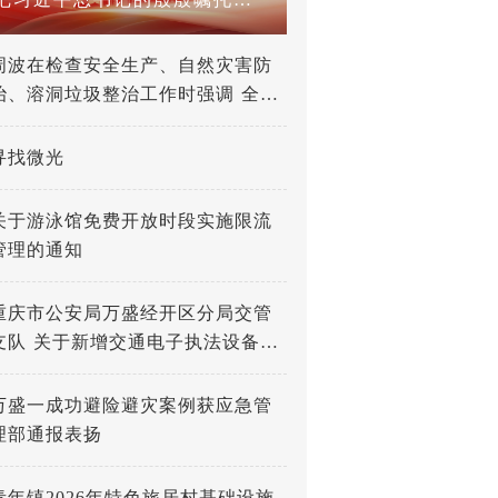
周波在检查安全生产、自然灾害防
治、溶洞垃圾整治工作时强调 全力
打好防灾减灾救灾人民战争 深入推
进溶洞垃圾专项整治工作
寻找微光
关于游泳馆免费开放时段实施限流
管理的通知
重庆市公安局万盛经开区分局交管
支队 关于新增交通电子执法设备的
公示
万盛一成功避险避灾案例获应急管
理部通报表扬
青年镇2026年特色旅居村基础设施