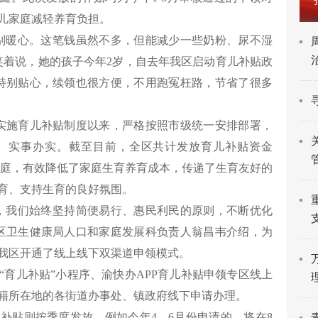
儿家庭减轻养育负担。
别暖心。这笔钱虽然不多，但能减少一些奶粉、尿不湿
笑着说，她的孩子今年2岁，自去年我区启动育儿补贴政
特别贴心，续领也很方便，不用跑冤枉路，节省了很多
启动实施育儿补贴制度以来，严格按照市级统一安排部署，
、实事办实。截至目前，全区共计发放育儿补贴资金
婴幼儿家庭，有效降低了家庭生育养育成本，传递了生育友好的
育、支持生育的良好氛围。
，我们始终坚持简便易行、惠民利民的原则，不断优化
区卫生健康局人口和家庭发展科负责人翁昌韦介绍，为
我区开通了线上线下双渠道申领模式。
“育儿补贴”小程序、渝快办APP育儿补贴申领专区线上
籍所在地的各街道办事处、镇政府线下申请办理。
补贴则按季度发放，例如今年4—6月份申请的，将在8