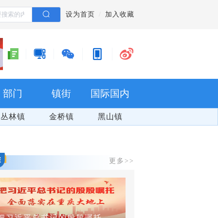
设为首页
加入收藏
部门
镇街
国际国内
丛林镇
金桥镇
黑山镇
更多>>
把习近平总书记的殷殷嘱托全面落实在重庆大地上