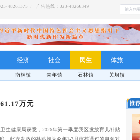
-48261375
广告热线：023-48266349
经济
社会
民生
体旅
南桐镇
青年镇
石林镇
关坝镇
1.17万元
卫生健康局获悉，2026年第一季度我区发放育儿补贴
幼儿家庭。此次发放的补贴均为今年1-3月审核通过的申领对
全面推动党的二十大精神在重庆落地生根开花结果
爽游万盛