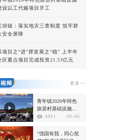
建设以工代赈项目开工
关坝镇：落实地灾三查制度 筑牢群
众安全屏障
以项目之“进”撑发展之“稳” 上半年
全区重点项目完成投资21.53亿元
更多>>
青年镇2026年特色
旅居村基础设施建
设以工代赈项目开
4061
08-06
工
“强国有我，同心筑