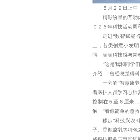
５月２９日上午
精彩纷呈的互动
０２６年科技活动周
走进“数智赋能
上，各类创意小发明
睛，满满科技感与青
“这是我和同学
介绍，“曾经总觉得
一旁的“智慧康
着医护人员学习心肺
控制在５至６厘米…
触：“看似简单的急
移步“科技兴农
子、香辣腐乳等特色
将科技服务与惠民红