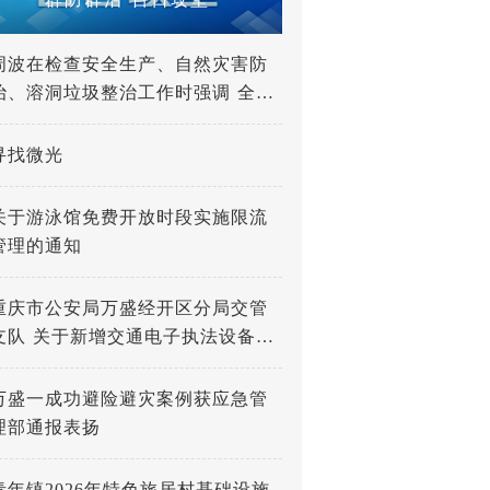
周波在检查安全生产、自然灾害防
治、溶洞垃圾整治工作时强调 全力
打好防灾减灾救灾人民战争 深入推
进溶洞垃圾专项整治工作
寻找微光
关于游泳馆免费开放时段实施限流
管理的通知
重庆市公安局万盛经开区分局交管
支队 关于新增交通电子执法设备的
公示
万盛一成功避险避灾案例获应急管
理部通报表扬
青年镇2026年特色旅居村基础设施