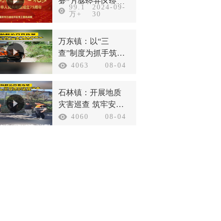
梦”万盛经开区统一
99.1
2024-09-
战线庆祝新中国成
万+
30
立75周年
万东镇：以“三
查”制度为抓手筑牢
汛期安全防线
4063
08-04
石林镇：开展地质
灾害巡查 筑牢安全
防护底线
4060
08-04