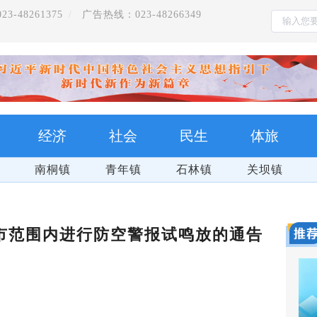
-48261375
广告热线：023-48266349
经济
社会
民生
体旅
南桐镇
青年镇
石林镇
关坝镇
市范围内进行防空警报试鸣放的通告
群防群治 百日