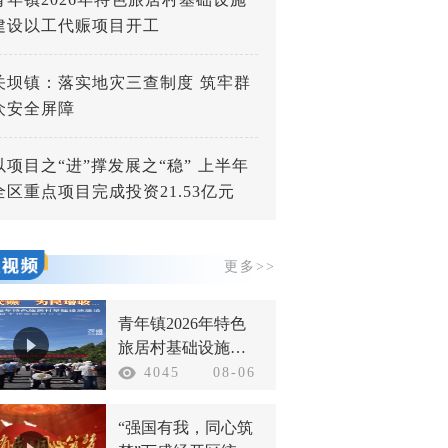
建设以工代赈项目开工
关坝镇：落实地灾三查制度 筑牢群
众安全屏障
以项目之“进”撑发展之“稳” 上半年
全区重点项目完成投资21.53亿元
更多>>
青年镇2026年特色
旅居村基础设施建
设以工代赈项目开
4045
08-06
工
“强国有我，同心筑