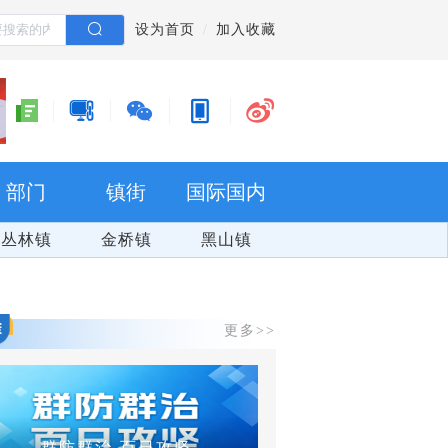
设为首页
加入收藏
部门
镇街
国际国内
丛林镇
金桥镇
黑山镇
更多>>
攻坚
全面推动党的二十大精神在重庆落地生根开花结果
爽游万盛