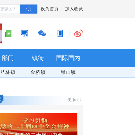
设为首页
加入收藏
部门
镇街
国际国内
丛林镇
金桥镇
黑山镇
更多>>
学习贯彻党的二十届四中全会精神
群防群治 百日攻坚