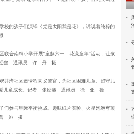
学校的孩子们演绎《党是太阳我是花》，诉说着纯粹的
摄
区联合南桐小学开展“童趣六一 花漾童年”活动，让孩
经鑫 通讯员 许 丹 摄
观井湾社区邀请程真义警官，为社区困难儿童、留守儿
爱儿童成长。记者 张经鑫 通讯员 徐 亚 摄
子们参与星际平衡挑战、趣味纸片实验、火星泡泡穹顶
曾 姚 摄