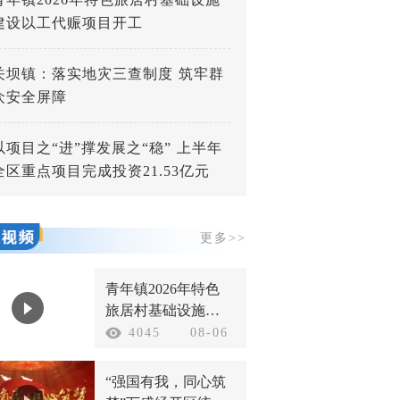
建设以工代赈项目开工
关坝镇：落实地灾三查制度 筑牢群
众安全屏障
以项目之“进”撑发展之“稳” 上半年
全区重点项目完成投资21.53亿元
更多>>
青年镇2026年特色
旅居村基础设施建
设以工代赈项目开
4045
08-06
工
“强国有我，同心筑