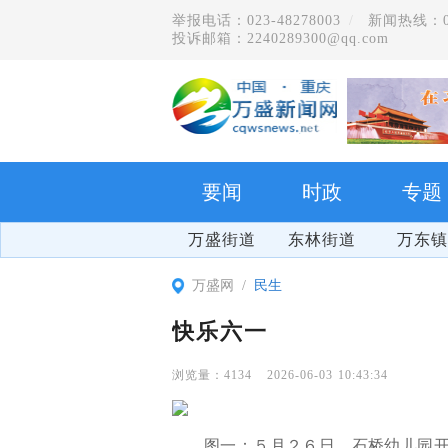
举报电话：023-48278003
新闻热线：023
投诉邮箱：2240289300@qq.com
要闻
时政
专题
万盛街道
东林街道
万东镇
万盛网
民生
快乐六一
4134
2026-06-03 10:43:34
图一：５月２６日，石桥幼儿园开