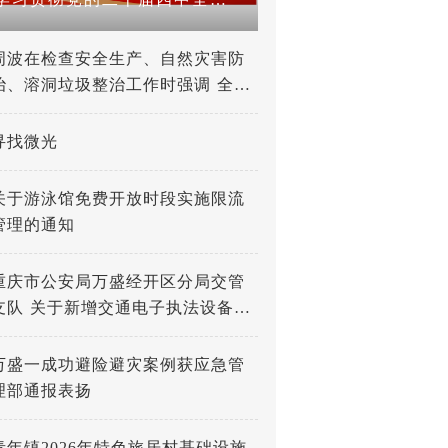
周波在检查安全生产、自然灾害防
治、溶洞垃圾整治工作时强调 全力
打好防灾减灾救灾人民战争 深入推
进溶洞垃圾专项整治工作
寻找微光
关于游泳馆免费开放时段实施限流
管理的通知
重庆市公安局万盛经开区分局交管
支队 关于新增交通电子执法设备的
公示
万盛一成功避险避灾案例获应急管
理部通报表扬
青年镇2026年特色旅居村基础设施