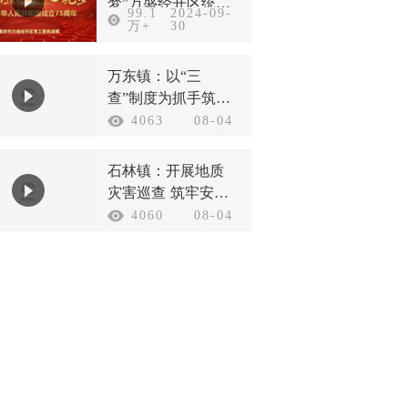
梦”万盛经开区统一
99.1
2024-09-
战线庆祝新中国成
万+
30
立75周年
万东镇：以“三
查”制度为抓手筑牢
汛期安全防线
4063
08-04
石林镇：开展地质
灾害巡查 筑牢安全
防护底线
4060
08-04