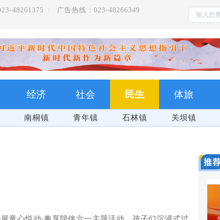
-48261375
广告热线：023-48266349
经济
社会
民生
体旅
南桐镇
青年镇
石林镇
关坝镇
展童心悦动·趣享陪伴六一主题活动，孩子们沉浸式过
把习近平总书记的殷殷嘱托全面落实在重庆大地上