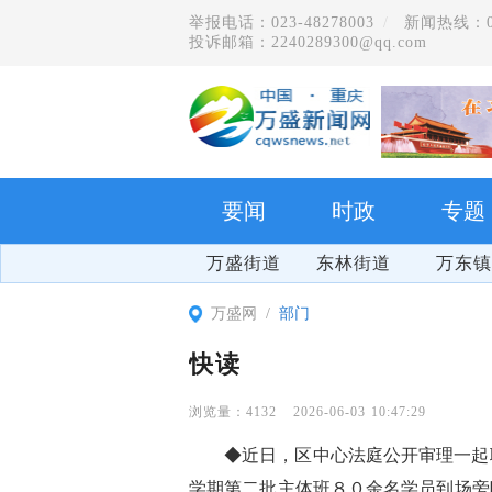
举报电话：023-48278003
新闻热线：023
投诉邮箱：2240289300@qq.com
要闻
时政
专题
万盛街道
东林街道
万东镇
万盛网
部门
快读
4132
2026-06-03 10:47:29
◆近日，区中心法庭公开审理一起
学期第二批主体班８０余名学员到场旁