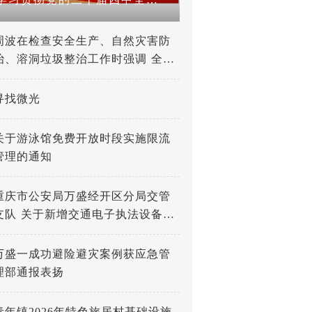
周波在检查安全生产、自然灾害防
治、溶洞垃圾整治工作时强调 全力
打好防灾减灾救灾人民战争 深入推
进溶洞垃圾专项整治工作
寻找微光
关于游泳馆免费开放时段实施限流
管理的通知
重庆市公安局万盛经开区分局交管
支队 关于新增交通电子执法设备的
公示
万盛一成功避险避灾案例获应急管
理部通报表扬
青年镇2026年特色旅居村基础设施