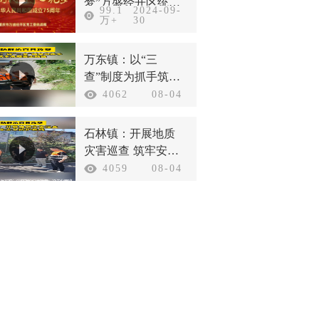
梦”万盛经开区统一
99.1
2024-09-
战线庆祝新中国成
万+
30
立75周年
万东镇：以“三
查”制度为抓手筑牢
汛期安全防线
4062
08-04
石林镇：开展地质
灾害巡查 筑牢安全
防护底线
4059
08-04