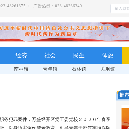
-48261375
广告热线：023-48266349
经济
社会
民生
体旅
南桐镇
青年镇
石林镇
关坝镇
职务犯罪案件，万盛经开区党工委党校２０２６年春季
听，以身边案例作警示教育，引导青年干部筑牢拒腐防
把习近平总书记的殷殷嘱托全面落实在重庆大地上