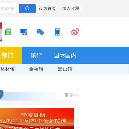
设为首页
加入收藏
部门
镇街
国际国内
丛林镇
金桥镇
黑山镇
更多>>
学习贯彻党的二十届四中全会精神
群防群治 百日