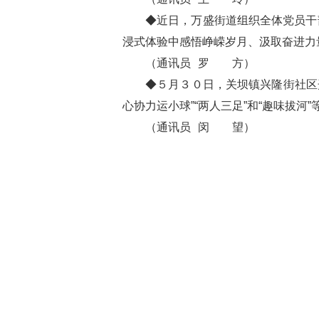
◆近日，万盛街道组织全体党员干
浸式体验中感悟峥嵘岁月、汲取奋进力
（通讯员 罗 方）
◆５月３０日，关坝镇兴隆街社区
心协力运小球”“两人三足”和“趣味拔河
（通讯员 闵 望）