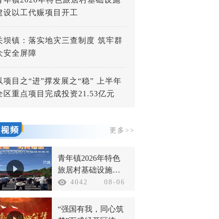
建设以工代赈项目开工
关坝镇：落实地灾三查制度 筑牢群
众安全屏障
以项目之“进”撑发展之“稳” 上半年
全区重点项目完成投资21.53亿元
更多>>
青年镇2026年特色
旅居村基础设施建
设以工代赈项目开
4042
08-06
工
“强国有我，同心筑