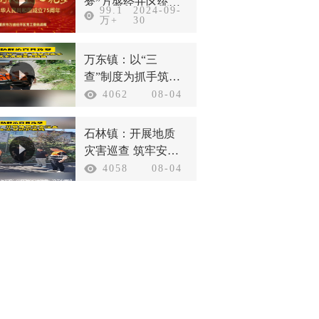
梦”万盛经开区统一
99.1
2024-09-
战线庆祝新中国成
万+
30
立75周年
万东镇：以“三
查”制度为抓手筑牢
汛期安全防线
4062
08-04
石林镇：开展地质
灾害巡查 筑牢安全
防护底线
4058
08-04