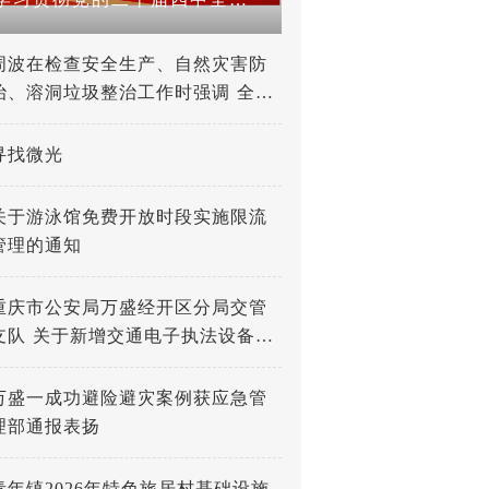
周波在检查安全生产、自然灾害防
治、溶洞垃圾整治工作时强调 全力
打好防灾减灾救灾人民战争 深入推
进溶洞垃圾专项整治工作
寻找微光
关于游泳馆免费开放时段实施限流
管理的通知
重庆市公安局万盛经开区分局交管
支队 关于新增交通电子执法设备的
公示
万盛一成功避险避灾案例获应急管
理部通报表扬
青年镇2026年特色旅居村基础设施