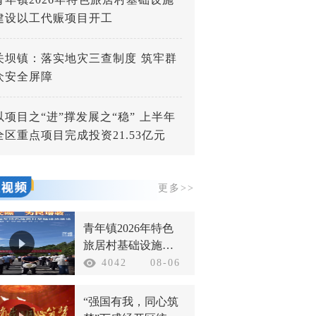
建设以工代赈项目开工
关坝镇：落实地灾三查制度 筑牢群
众安全屏障
以项目之“进”撑发展之“稳” 上半年
全区重点项目完成投资21.53亿元
更多>>
青年镇2026年特色
旅居村基础设施建
设以工代赈项目开
4042
08-06
工
“强国有我，同心筑