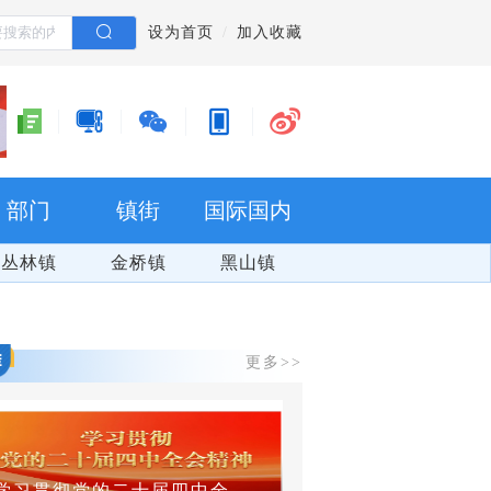
设为首页
加入收藏
部门
镇街
国际国内
丛林镇
金桥镇
黑山镇
更多>>
学习贯彻党的二十届四中全会精神
群防群治 百日