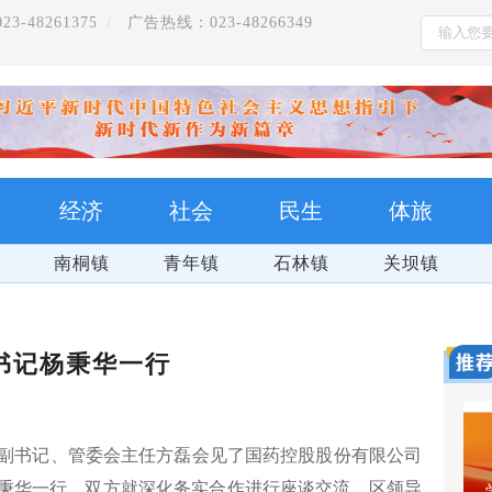
-48261375
广告热线：023-48266349
经济
社会
民生
体旅
南桐镇
青年镇
石林镇
关坝镇
书记杨秉华一行
委副书记、管委会主任方磊会见了国药控股股份有限公司
杨秉华一行，双方就深化务实合作进行座谈交流。区领导
万盛
把习近平总书记的殷殷嘱托全面落实在重庆大地上