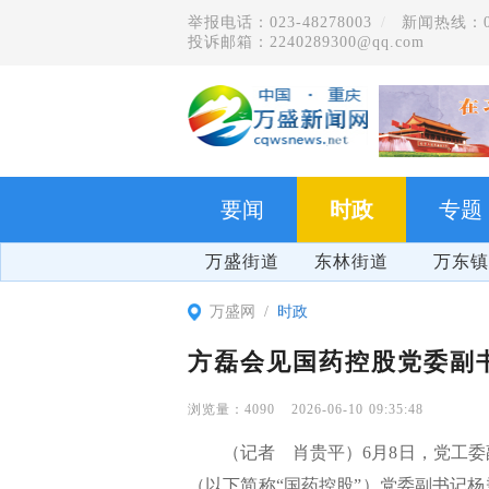
举报电话：023-48278003
新闻热线：023
投诉邮箱：2240289300@qq.com
要闻
时政
专题
万盛街道
东林街道
万东镇
万盛网
时政
方磊会见国药控股党委副
4090
2026-06-10 09:35:48
（记者 肖贵平）6月8日，党工
（以下简称“国药控股”）党委副书记
爽游