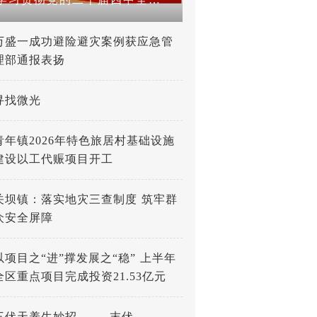
万盛一成功避险避灾案例获应急管
理部通报表扬
寻找微光
青年镇2026年特色旅居村基础设施
建设以工代赈项目开工
关坝镇：落实地灾三查制度 筑牢群
众安全屏障
以项目之“进”撑发展之“稳” 上半年
全区重点项目完成投资21.53亿元
三伏天养生妙招 —— 末伏