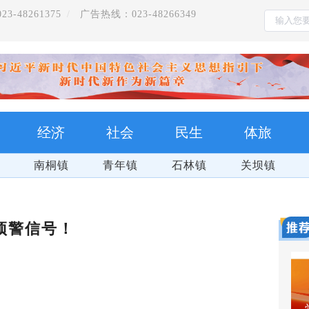
-48261375
广告热线：023-48266349
经济
社会
民生
体旅
南桐镇
青年镇
石林镇
关坝镇
预警信号！
万盛
把习近平总书记的殷殷嘱托全面落实在重庆大地上