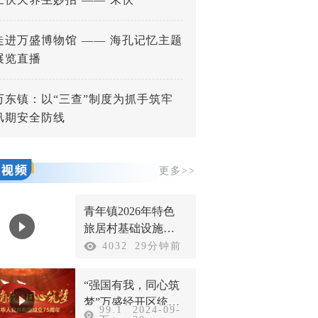
走进万盛博物馆 —— 海孔记忆主题
展览直播
万东镇：以“三查”制度为抓手筑牢
汛期安全防线
更多>>
青年镇2026年特色
旅居村基础设施建
设以工代赈项目开
4032
29分钟前
工
“强国有我，同心筑
梦”万盛经开区统一
99.1
2024-09-