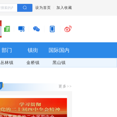
设为首页
加入收藏
部门
镇街
国际国内
丛林镇
金桥镇
黑山镇
更多>>
学习贯彻党的二十届四中全会精神
群防群治 百日