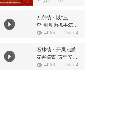
战线庆祝新中国成
万+
30
立75周年
万东镇：以“三
查”制度为抓手筑牢
汛期安全防线
4055
08-04
石林镇：开展地质
灾害巡查 筑牢安全
防护底线
4053
08-04