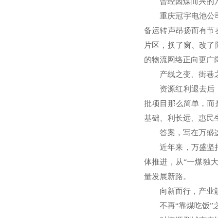
曾经因煤而兴的
重庆冠宇电池公
备运转声昂扬而有节
片区，换了窗、改了
的物流网络正向更广
产线之变、街巷
资源红利退去后
批项目那么简单，而
基础、利长远、惠民
答案，写在万盛
近年来，万盛坚
体推进，从“一煤独
量发展新路。
向新而行，产业
不再“靠煤吃饭