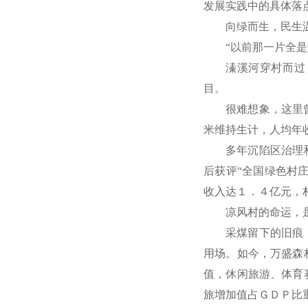
发展实践中的具体落
向绿而生，民生
“以前那一片全
溱溪河穿村而过
目。
很难想象，这里
米维持生计，人均年
多年沉陷区治理
后获评“全国绿色村
收入达１．４亿元，
凉风村的命运，
采煤留下的旧痕
用场。如今，万盛森
值，休闲旅游、体育
旅增加值占ＧＤＰ比