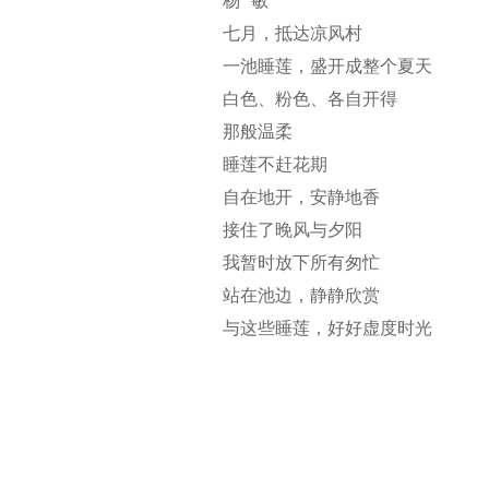
杨 敏
七月，抵达凉风村
一池睡莲，盛开成整个夏天
白色、粉色、各自开得
那般温柔
睡莲不赶花期
自在地开，安静地香
接住了晚风与夕阳
我暂时放下所有匆忙
站在池边，静静欣赏
与这些睡莲，好好虚度时光