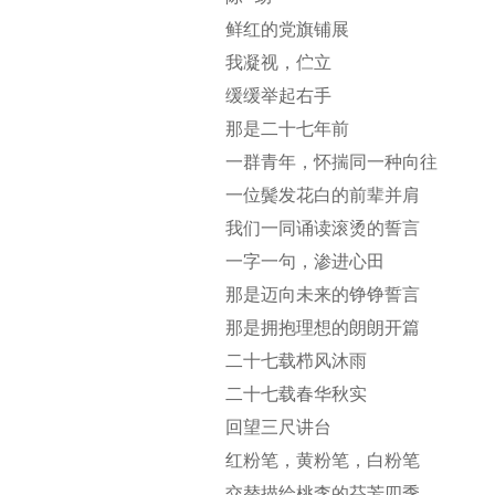
鲜红的党旗铺展
我凝视，伫立
缓缓举起右手
那是二十七年前
一群青年，怀揣同一种向往
一位鬓发花白的前辈并肩
我们一同诵读滚烫的誓言
一字一句，渗进心田
那是迈向未来的铮铮誓言
那是拥抱理想的朗朗开篇
二十七载栉风沐雨
二十七载春华秋实
回望三尺讲台
红粉笔，黄粉笔，白粉笔
交替描绘桃李的芬芳四季