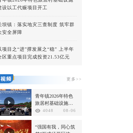
建设以工代赈项目开工
关坝镇：落实地灾三查制度 筑牢群
众安全屏障
以项目之“进”撑发展之“稳” 上半年
全区重点项目完成投资21.53亿元
更多>>
青年镇2026年特色
旅居村基础设施建
设以工代赈项目开
4048
08-06
工
“强国有我，同心筑