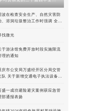
周波在检查安全生产、自然灾害防
治、溶洞垃圾整治工作时强调 全力
打好防灾减灾救灾人民战争 深入推
进溶洞垃圾专项整治工作
寻找微光
关于游泳馆免费开放时段实施限流
管理的通知
重庆市公安局万盛经开区分局交管
支队 关于新增交通电子执法设备的
公示
万盛一成功避险避灾案例获应急管
理部通报表扬
青年镇2026年特色旅居村基础设施