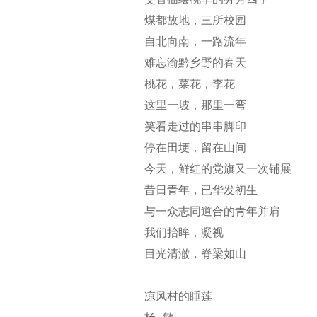
煤都故地，三所校园
自北向南，一路流年
难忘渝黔乡野的春天
桃花，菜花，李花
这里一坡，那里一弯
笑看走过的串串脚印
停在田埂，留在山间
今天，鲜红的党旗又一次铺展
昔日青年，已华发初生
与一众志同道合的青年并肩
我们抬眸，凝视
目光清澈，脊梁如山
凉风村的睡莲