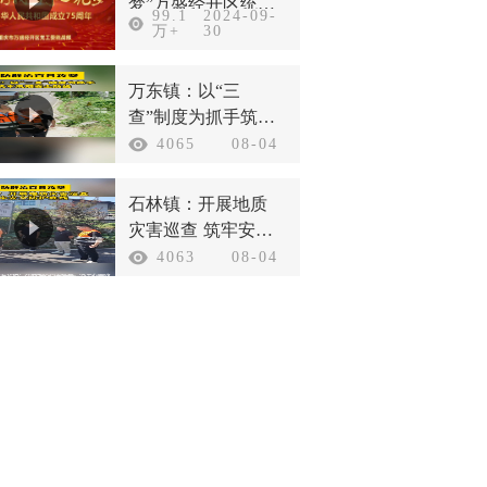
梦”万盛经开区统一
99.1
2024-09-
战线庆祝新中国成
万+
30
立75周年
万东镇：以“三
查”制度为抓手筑牢
汛期安全防线
4065
08-04
石林镇：开展地质
灾害巡查 筑牢安全
防护底线
4063
08-04