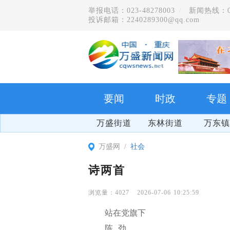
举报电话：023-48278003
新闻热线：023
投诉邮箱：2240289300@qq.com
要闻
时政
专题
万盛街道
东林街道
万东镇
万盛网
社会
诗两首
4027
2026-07-06 10:25:59
站在党旗下
陈 劲
爽游