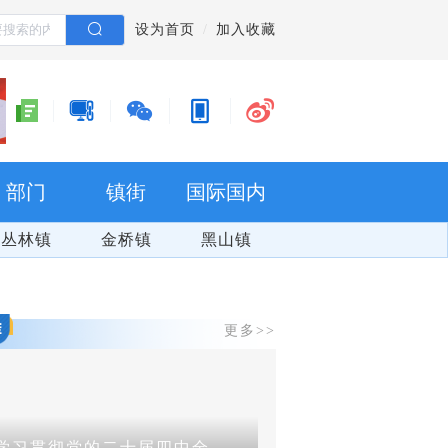
设为首页
加入收藏
部门
镇街
国际国内
丛林镇
金桥镇
黑山镇
更多>>
学习贯彻党的二十届四中全会精神
群防群治 百日