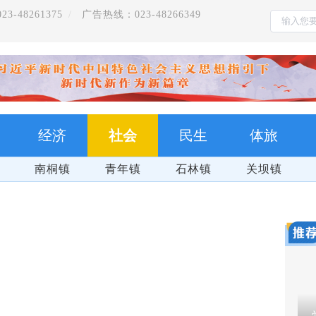
-48261375
广告热线：023-48266349
经济
社会
民生
体旅
南桐镇
青年镇
石林镇
关坝镇
万盛
把习近平总书记的殷殷嘱托全面落实在重庆大地上