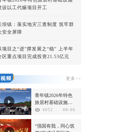
建设以工代赈项目开工
关坝镇：落实地灾三查制度 筑牢群
众安全屏障
以项目之“进”撑发展之“稳” 上半年
全区重点项目完成投资21.53亿元
更多>>
青年镇2026年特色
旅居村基础设施建
设以工代赈项目开
4052
08-06
工
“强国有我，同心筑