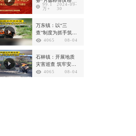
梦”万盛经开区统一
99.1
2024-09-
战线庆祝新中国成
万+
30
立75周年
万东镇：以“三
查”制度为抓手筑牢
汛期安全防线
4065
08-04
石林镇：开展地质
灾害巡查 筑牢安全
防护底线
4065
08-04