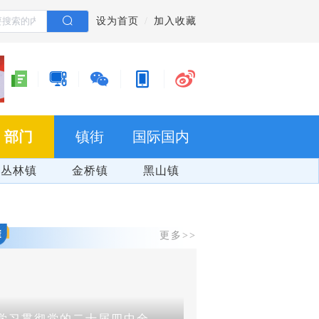
设为首页
加入收藏
部门
镇街
国际国内
丛林镇
金桥镇
黑山镇
更多>>
学习贯彻党的二十届四中全会精神
群防群治 百日