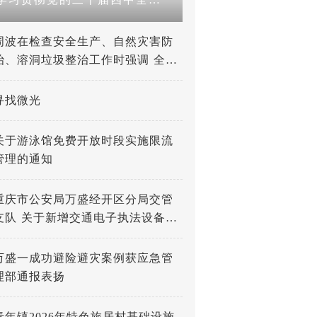
周波在检查安全生产、自然灾害防
治、溶洞垃圾整治工作时强调 全力
打好防灾减灾救灾人民战争 深入推
进溶洞垃圾专项整治工作
寻找微光
关于游泳馆免费开放时段实施限流
管理的通知
重庆市公安局万盛经开区分局交管
支队 关于新增交通电子执法设备的
公示
万盛一成功避险避灾案例获应急管
理部通报表扬
青年镇2026年特色旅居村基础设施