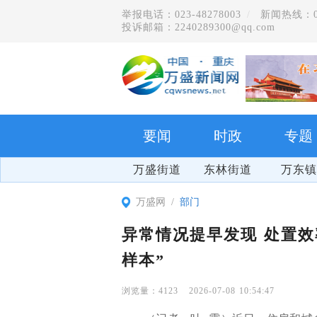
举报电话：023-48278003
新闻热线：023
投诉邮箱：2240289300@qq.com
要闻
时政
专题
万盛街道
东林街道
万东镇
万盛网
部门
异常情况提早发现 处置效
样本”
4123
2026-07-08 10:54:47
爽游