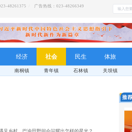
-48261375
广告热线：023-48266349
经济
社会
民生
体旅
南桐镇
青年镇
石林镇
关坝镇
遇见乡村，巴渝田野间会闪耀出怎样的星光？
万盛
把习近平总书记的殷殷嘱托全面落实在重庆大地上