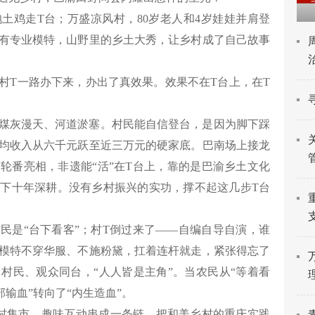
土鸡走T台；万盛凉风村，80岁老人和4岁娃娃并肩登
有专业模特，山野里的乡土大秀，让乡村成了自己故事
村T一路办下来，办出了真效果。效果不在T台上，在T
煤灰漫天、河道淤塞。村民能自信登台，是因为脚下踩
均收入从六千元跃至近三万元的硬家底。巴南场上接龙
轮番亮相，非遗能“活”在T台上，靠的是巴渝乡土文化
下十年深耕。没有乡村振兴的实功，撑不起这几步T台
民是“台下看客”；村T倒过来了——自编自导自演，谁
民模特不穿华服、不施粉黛，扛着连杆就走，紧张得忘了
村民、观众同台，“人人皆是主角”。当农民从“等着看
部输血”转向了“内生造血”。
村集市、趣味互动串成一条链，把和美乡村的重庆实践