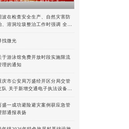
周波在检查安全生产、自然灾害防
治、溶洞垃圾整治工作时强调 全力
打好防灾减灾救灾人民战争 深入推
进溶洞垃圾专项整治工作
寻找微光
关于游泳馆免费开放时段实施限流
管理的通知
重庆市公安局万盛经开区分局交管
支队 关于新增交通电子执法设备的
公示
万盛一成功避险避灾案例获应急管
理部通报表扬
青年镇2026年特色旅居村基础设施