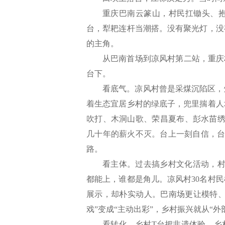
重庆巴南云篆山，村民扛锄头、抱
台，犁耙连杆当潮搭。没有聚光灯，没
的主角。
从巴南首场到凉风村第二站，重庆
台下。
看底气。凉风村曾是采煤沉陷区，
着生态宜居乡村的绿底子，兜里揣着人
吹打、木洞山歌、荣昌夏布、彭水苗绣
几十年的薪火不灭。台上一刻自信，台
路。
看主体。过去搞乡村文化活动，村
都能上，谁都是角儿。凉风村30名村
展示，却朴实动人。巴南场更让模特、
戏”变成“主动出彩”，乡村振兴就从“外
看转化。乡村T台把非遗体验、乡