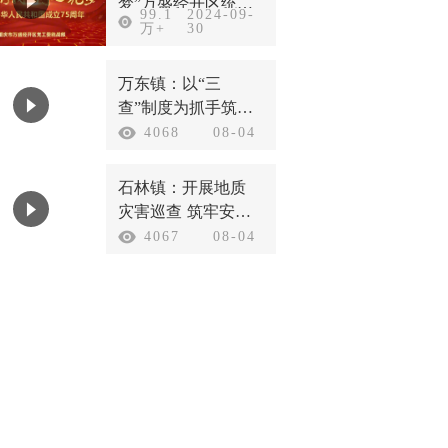
梦”万盛经开区统一
99.1
2024-09-
战线庆祝新中国成
万+
30
立75周年
万东镇：以“三
查”制度为抓手筑牢
汛期安全防线
4068
08-04
石林镇：开展地质
灾害巡查 筑牢安全
防护底线
4067
08-04