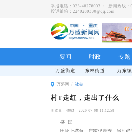
举报电话：023-48278003
新闻热线：023
投诉邮箱：2240289300@qq.com
要闻
时政
专题
万盛街道
东林街道
万东镇
万盛网
社会
村T走红，走出了什么
4063
2026-07-08 11:12:58
盛 民
田坎上搭台，庄稼汉走秀。当时尚
爽游