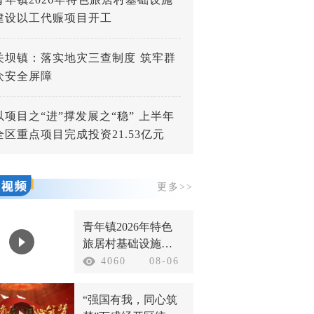
建设以工代赈项目开工
关坝镇：落实地灾三查制度 筑牢群
众安全屏障
以项目之“进”撑发展之“稳” 上半年
全区重点项目完成投资21.53亿元
更多>>
青年镇2026年特色
旅居村基础设施建
设以工代赈项目开
4060
08-06
工
“强国有我，同心筑