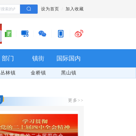
设为首页
加入收藏
部门
镇街
国际国内
丛林镇
金桥镇
黑山镇
更多>>
学习贯彻党的二十届四中全会精神
群防群治 百日