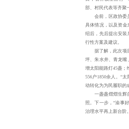
部、村民代表等齐聚
会前，区政协委
具体情况，以及资金
绍后，先后提出安装
行性方案及建议。
据了解，此次项
坪、朱水井、青龙嘴
增太阳能路灯45盏；
556户1850余人
动转化为为民履职的
一盏盏熠熠生辉
照。下一步，“渝事
治理水平再上新台阶