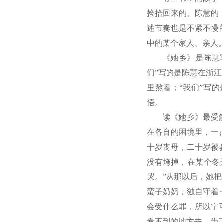
捡拾回来的。陈慧的
述节奏也是不紧不慢
中的某个家人、亲人
《她乡》是陈慧
们”写的是陈慧在浙
里熬着；“我们”写
悟。
读《她乡》最受
在各自的困境里，一
十岁丧母，二十岁被
没有垮掉，在某个冬
哭。”从那以后，她
蛮子奶奶，独自守着
会受什么罪，所以宁
看不到的地方去。为