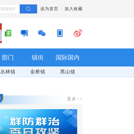
设为首页
加入收藏
部门
镇街
国际国内
丛林镇
金桥镇
黑山镇
更多>>
群防群治 百日攻坚