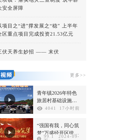
众安全屏障
以项目之“进”撑发展之“稳” 上半年
全区重点项目完成投资21.53亿元
三伏天养生妙招 —— 末伏
更多>>
青年镇2026年特色
旅居村基础设施建
设以工代赈项目开
4041
17小时前
工
“强国有我，同心筑
梦”万盛经开区统一
99.1
2024-09-