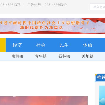
-48261375
广告热线：023-48266349
经济
社会
民生
体旅
南桐镇
青年镇
石林镇
关坝镇
把习近平总书记的殷殷嘱托全面落实在重庆大地上
学习贯彻党的二十届四中全会精神