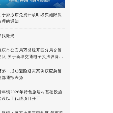
关于游泳馆免费开放时段实施限流
管理的通知
寻找微光
重庆市公安局万盛经开区分局交管
支队 关于新增交通电子执法设备的
公示
万盛一成功避险避灾案例获应急管
理部通报表扬
青年镇2026年特色旅居村基础设施
建设以工代赈项目开工
关坝镇：落实地灾三查制度 筑牢群