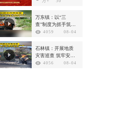
战线庆祝新中国成
万+
30
立75周年
万东镇：以“三
查”制度为抓手筑牢
汛期安全防线
4059
08-04
石林镇：开展地质
灾害巡查 筑牢安全
防护底线
4056
08-04