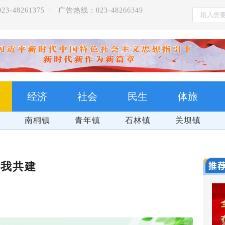
-48261375
广告热线：023-48266349
经济
社会
民生
体旅
南桐镇
青年镇
石林镇
关坝镇
你我共建
群防群治 百日攻坚