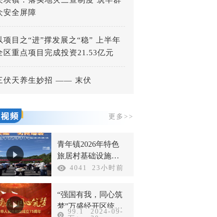
众安全屏障
以项目之“进”撑发展之“稳” 上半年
全区重点项目完成投资21.53亿元
三伏天养生妙招 —— 末伏
更多>>
青年镇2026年特色
旅居村基础设施建
设以工代赈项目开
4041
23小时前
工
“强国有我，同心筑
梦”万盛经开区统一
99.1
2024-09-