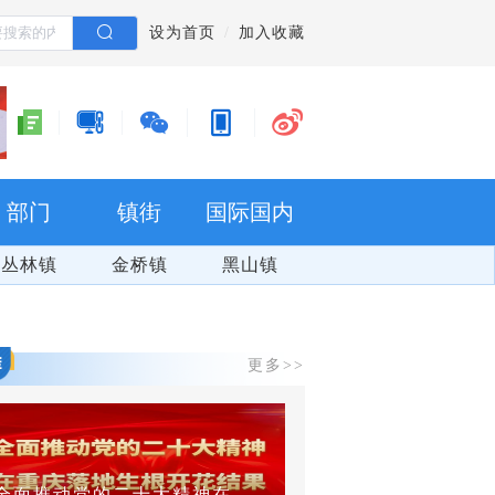
设为首页
加入收藏
部门
镇街
国际国内
丛林镇
金桥镇
黑山镇
更多>>
全面推动党的二十大精神在重庆落地生根开花结果
爽游万盛