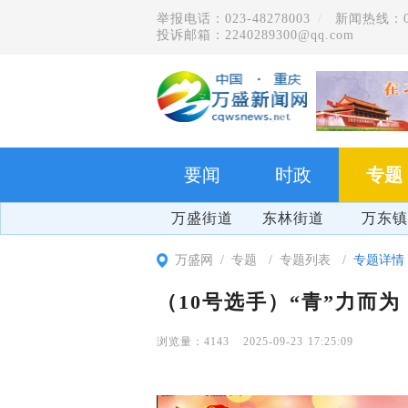
举报电话：023-48278003
新闻热线：023
投诉邮箱：2240289300@qq.com
要闻
时政
专题
万盛街道
东林街道
万东镇
万盛网
专题
专题列表
专题详情
（10号选手）“青”力而为
4143
2025-09-23 17:25:09
群防群治