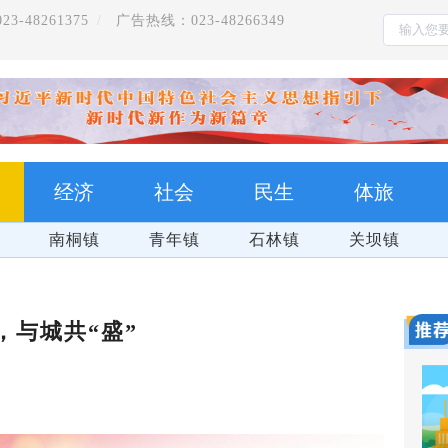
-48261375
广告热线：023-48266349
经济
社会
民生
体旅
南桐镇
青年镇
石林镇
关坝镇
，与城共“盛”
 百日攻坚
全面推动党的二十大精神在重庆落地生根开花结果