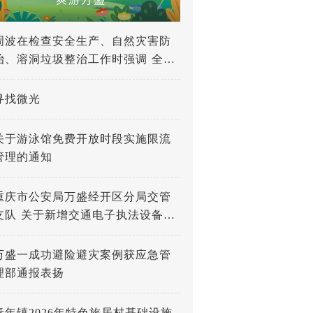
周波在检查安全生产、自然灾害防
治、溶洞垃圾整治工作时强调 全力
打好防灾减灾救灾人民战争 深入推
进溶洞垃圾专项整治工作
寻找微光
关于游泳馆免费开放时段实施限流
管理的通知
重庆市公安局万盛经开区分局交管
支队 关于新增交通电子执法设备的
公示
万盛一成功避险避灾案例获应急管
理部通报表扬
青年镇2026年特色旅居村基础设施