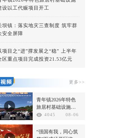
建设以工代赈项目开工
关坝镇：落实地灾三查制度 筑牢群
众安全屏障
以项目之“进”撑发展之“稳” 上半年
全区重点项目完成投资21.53亿元
更多>>
青年镇2026年特色
旅居村基础设施建
设以工代赈项目开
4045
08-06
工
“强国有我，同心筑