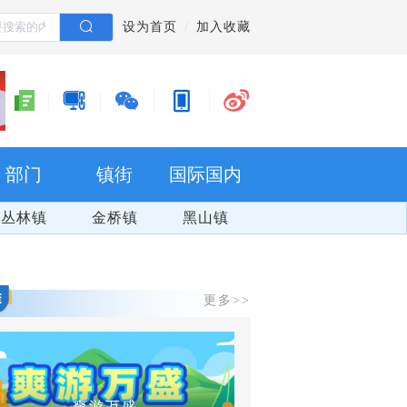
设为首页
加入收藏
部门
镇街
国际国内
丛林镇
金桥镇
黑山镇
更多>>
爽游万盛