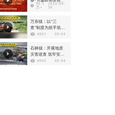
梦”万盛经开区统一
99.1
2024-09-
战线庆祝新中国成
万+
30
立75周年
万东镇：以“三
查”制度为抓手筑牢
汛期安全防线
4063
08-04
石林镇：开展地质
灾害巡查 筑牢安全
防护底线
4060
08-04