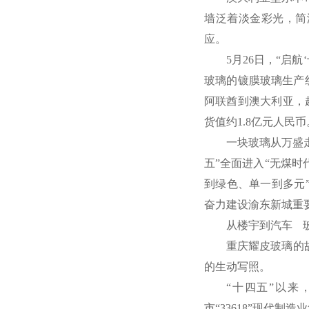
墙泛着淡金彩光，简
应。
5月26日，“启
玻璃的镀膜玻璃生产
阿联酋到澳大利亚，越
货值约1.8亿元人民币
一块玻璃从万盛
五”全面进入“无煤时
到绿色、单一到多元”
奋力建设渝东新城重
从楼宇到汽车 
重庆耀皮玻璃的故
的生动写照。
“十四五”以来
市“33618”现代