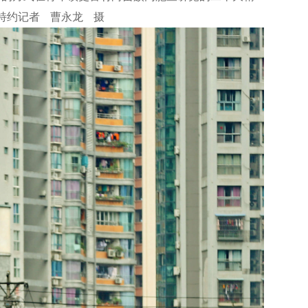
 特约记者 曹永龙 摄