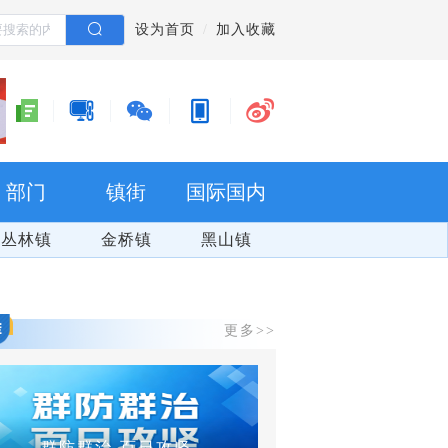
设为首页
加入收藏
部门
镇街
国际国内
丛林镇
金桥镇
黑山镇
更多>>
全面推动党的二十大精神在重庆落地生根开花结果
爽游万盛