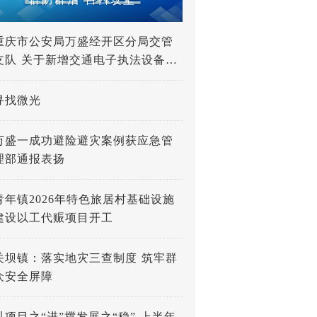
重庆市公安局万盛经开区分局交管
支队 关于新增交通电子执法设备的
公示
寻找微光
万盛一成功避险避灾案例获应急管
理部通报表扬
青年镇2026年特色旅居村基础设施
建设以工代赈项目开工
关坝镇：落实地灾三查制度 筑牢群
众安全屏障
以项目之“进”撑发展之“稳” 上半年