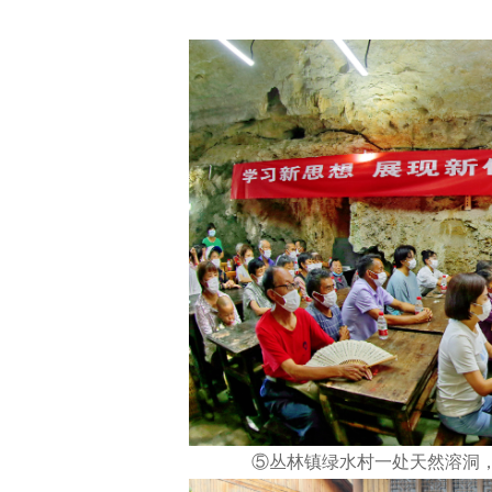
⑤丛林镇绿水村一处天然溶洞，