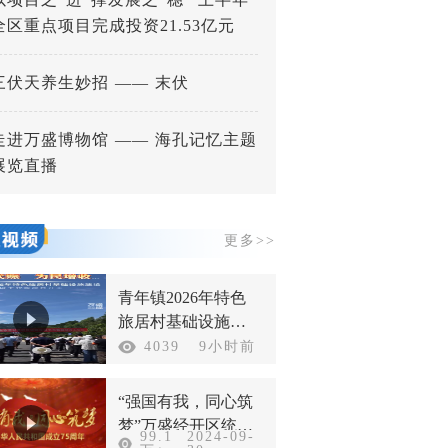
全区重点项目完成投资21.53亿元
三伏天养生妙招 —— 末伏
走进万盛博物馆 —— 海孔记忆主题
展览直播
更多>>
青年镇2026年特色
旅居村基础设施建
设以工代赈项目开
4039
9小时前
工
“强国有我，同心筑
梦”万盛经开区统一
99.1
2024-09-