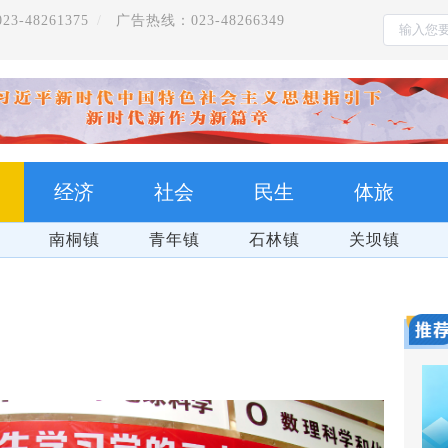
-48261375
广告热线：023-48266349
经济
社会
民生
体旅
南桐镇
青年镇
石林镇
关坝镇
群防群治 百日攻坚