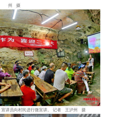
州 摄
宣讲员向村民进行微宣讲。 记者 王泸州 摄