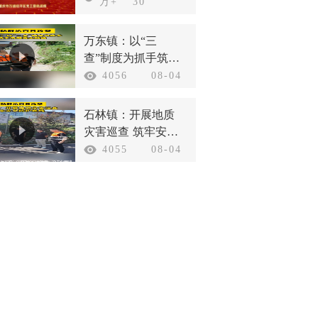
战线庆祝新中国成
万+
30
立75周年
万东镇：以“三
查”制度为抓手筑牢
汛期安全防线
4056
08-04
石林镇：开展地质
灾害巡查 筑牢安全
防护底线
4055
08-04