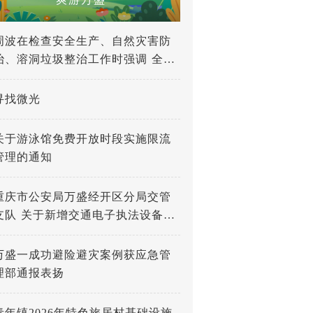
周波在检查安全生产、自然灾害防
治、溶洞垃圾整治工作时强调 全力
打好防灾减灾救灾人民战争 深入推
进溶洞垃圾专项整治工作
寻找微光
关于游泳馆免费开放时段实施限流
管理的通知
重庆市公安局万盛经开区分局交管
支队 关于新增交通电子执法设备的
公示
万盛一成功避险避灾案例获应急管
理部通报表扬
青年镇2026年特色旅居村基础设施