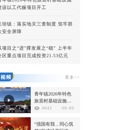
建设以工代赈项目开工
关坝镇：落实地灾三查制度 筑牢群
众安全屏障
以项目之“进”撑发展之“稳” 上半年
全区重点项目完成投资21.53亿元
更多>>
青年镇2026年特色
旅居村基础设施建
设以工代赈项目开
4042
08-06
工
“强国有我，同心筑