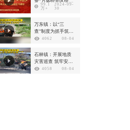
梦”万盛经开区统一
99.1
2024-09-
战线庆祝新中国成
万+
30
立75周年
万东镇：以“三
查”制度为抓手筑牢
汛期安全防线
4062
08-04
石林镇：开展地质
灾害巡查 筑牢安全
防护底线
4058
08-04