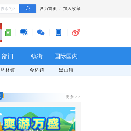
设为首页
加入收藏
部门
镇街
国际国内
丛林镇
金桥镇
黑山镇
更多>>
爽游万盛