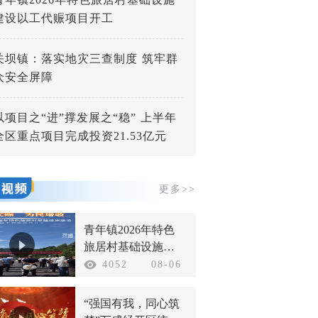
建设以工代赈项目开工
关坝镇：落实地灾三查制度 筑牢群
众安全屏障
以项目之“进”撑发展之“稳” 上半年
全区重点项目完成投资21.53亿元
更多>>
青年镇2026年特色
旅居村基础设施建
设以工代赈项目开
4052
08-06
工
“强国有我，同心筑