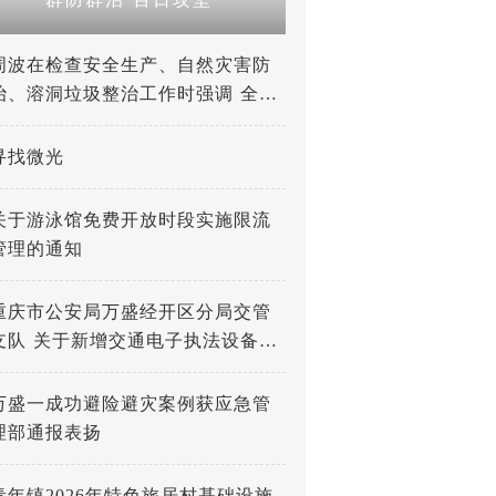
周波在检查安全生产、自然灾害防
治、溶洞垃圾整治工作时强调 全力
打好防灾减灾救灾人民战争 深入推
进溶洞垃圾专项整治工作
寻找微光
关于游泳馆免费开放时段实施限流
管理的通知
重庆市公安局万盛经开区分局交管
支队 关于新增交通电子执法设备的
公示
万盛一成功避险避灾案例获应急管
理部通报表扬
青年镇2026年特色旅居村基础设施