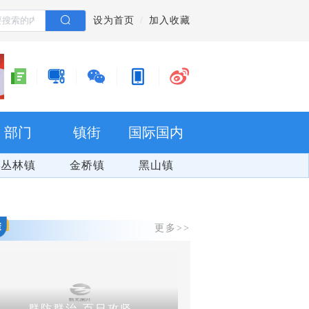
设为首页
加入收藏
部门
镇街
国际国内
丛林镇
金桥镇
黑山镇
更多>>
群防群治 百日攻坚
爽游万盛