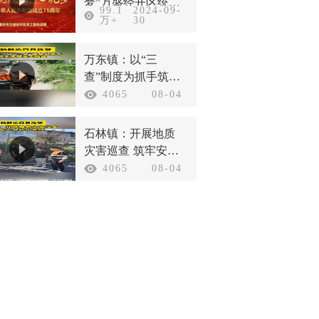
梦”万盛经开区统一
99.1
2024-09-
战线庆祝新中国成
万+
30
立75周年
万东镇：以“三
查”制度为抓手筑牢
汛期安全防线
4065
08-04
石林镇：开展地质
灾害巡查 筑牢安全
防护底线
4065
08-04