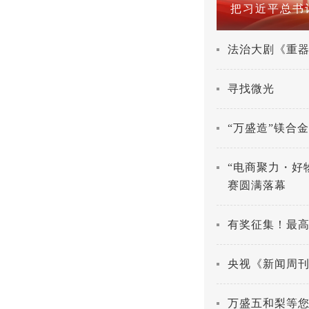
爽游万盛
法治大剧《重器》
寻找微光
“万盛造”镁合
“电商聚力・好物
赛圆满落幕
有奖征集！最高
央视《新闻周
万盛五和梨等