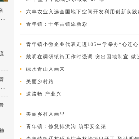
防
六丰农业入选全国地下空间开发利用创新实践
全力
青年镇：千年古镇添新彩
入推
青年镇小微企业代表走进105中学举办“心连心，
流
戴明在调研镇街工作时强调 突出因地制宜 做强特色优势 为全
绿水青山入画来
管
美丽乡村路
备的
道路畅 产业兴
管
美丽乡村入画里
青年镇：修复排洪沟 筑牢安全渠
施
青年镇板辽村环境综合整治项目开工 预计明年