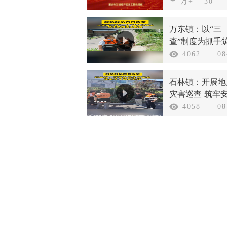
战线庆祝新中国
万+
30
立75周年
万东镇：以“三
查”制度为抓手
汛期安全防线
4062
08
石林镇：开展地
灾害巡查 筑牢
防护底线
4058
08