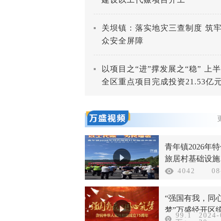
关坝镇：落实地灾三查制度 筑
众安全屏障
以项目之“进”撑发展之“稳” 上
全区重点项目完成投资21.53亿
青年镇2026年
旅居村基础设施
设以工代赈项目
4042
08
工
“强国有我，同
梦”万盛经开区
99.1
2024-