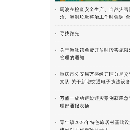
周波在检查安全生产、自然灾害
治、溶洞垃圾整治工作时强调 
打好防灾减灾救灾人民战争 深
进溶洞垃圾专项整治工作
寻找微光
关于游泳馆免费开放时段实施限
管理的通知
重庆市公安局万盛经开区分局交
支队 关于新增交通电子执法设
公示
万盛一成功避险避灾案例获应急
理部通报表扬
青年镇2026年特色旅居村基础设
建设以工代赈项目开工