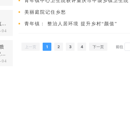
成
青年镇中心卫生院获评重庆市甲级乡镇卫生院
美丽庭院记住乡愁
筑牢
青年镇： 整治人居环境 提升乡村“颜值”
-04
质
1
2
3
4
前往
上一页
下一页
安全
-04