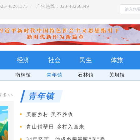
-48261375
广告热线：023-48266349
经济
社会
民生
体旅
南桐镇
青年镇
石林镇
关坝镇
青年镇
更多>>
美丽乡村 美不胜收
青山铺翠田 乡村入画来
学习贯彻党的二十届四中全会精神
34年坚守，他成乡亲最暖“医”靠