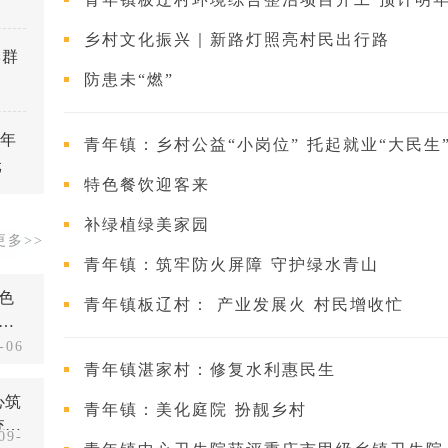
乡村文化振兴｜新路灯照亮村民出行路
牢群
防患未“燃”
半年
青年镇：乡村公益“小岗位” 托起就业“大民生
元
特色餐饮迎客来
补绿植绿美家园
更多>>
青年镇：筑牢防火屏障 守护绿水青山
特色
青年镇板辽村： 产业发展火 村民增收忙
建
开
-06
青年镇湛家村：修复水利惠民生
心筑
青年镇：美化庭院 扮靓乡村
统一
09-